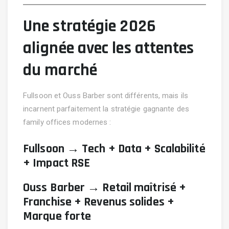
Une stratégie 2026
alignée avec les attentes
du marché
Fullsoon et Ouss Barber sont différents, mais ils
incarnent parfaitement la stratégie gagnante des
family offices modernes :
Fullsoon → Tech + Data + Scalabilité
+ Impact RSE
Ouss Barber → Retail maîtrisé +
Franchise + Revenus solides +
Marque forte