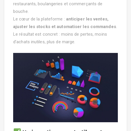
restaurants, boulangeries et commerçants de
bouche.
Le cœur de la plateforme :
anticiper les ventes,
ajuster les stocks et automatiser les commandes
.
Le résultat est concret : moins de pertes, moins
d’achats inutiles, plus de marge.