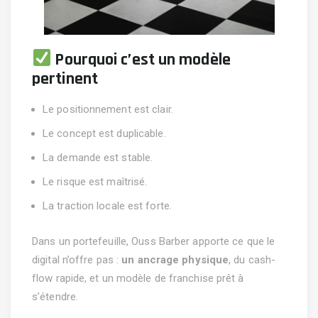
Pourquoi c’est un modèle
pertinent
Le positionnement est clair.
Le concept est duplicable.
La demande est stable.
Le risque est maîtrisé.
La traction locale est forte.
Dans un portefeuille, Ouss Barber apporte ce que le
digital n’offre pas :
un ancrage physique
, du cash-
flow rapide, et un modèle de franchise prêt à
s’étendre.