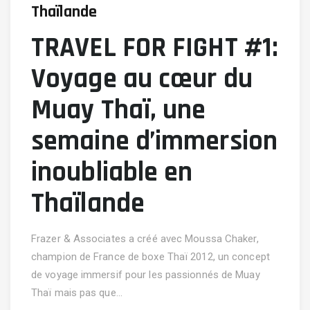
Thaïlande
TRAVEL FOR FIGHT #1:
Voyage au cœur du
Muay Thaï, une
semaine d’immersion
inoubliable en
Thaïlande
Frazer & Associates a créé avec Moussa Chaker,
champion de France de boxe Thaï 2012, un concept
de voyage immersif pour les passionnés de Muay
Thaï mais pas que…