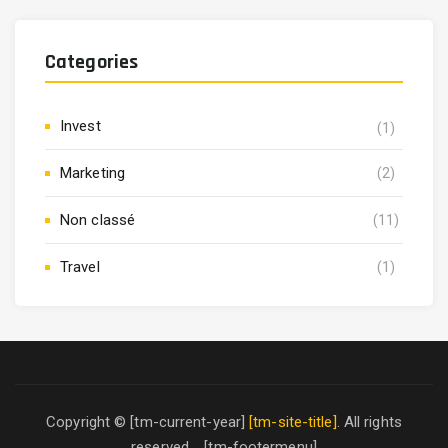
Categories
Invest
(1)
Marketing
(2)
Non classé
(11)
Travel
(1)
Copyright © [tm-current-year]
[tm-site-title]
. All rights
reserved. [tm-footermenu]